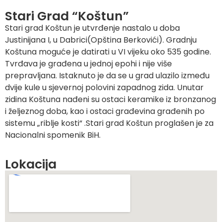
Stari Grad “Koštun”
Stari grad Koštun je utvrđenje nastalo u doba
Justinijana I, u Dabrici(Opština Berkovići). Gradnju
Koštuna moguće je datirati u VI vijeku oko 535 godine.
Tvrđava je građena u jednoj epohi i nije više
prepravljana. Istaknuto je da se u grad ulazilo između
dvije kule u sjevernoj polovini zapadnog zida. Unutar
zidina Koštuna nađeni su ostaci keramike iz bronzanog
i željeznog doba, kao i ostaci građevina građenih po
sistemu „riblje kosti“ .Stari grad Koštun proglašen je za
Nacionalni spomenik BiH.
Lokacija